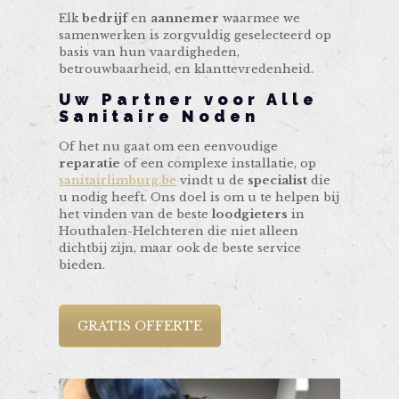
Elk
bedrijf
en
aannemer
waarmee we
samenwerken is zorgvuldig geselecteerd op
basis van hun vaardigheden,
betrouwbaarheid, en klanttevredenheid.
Uw Partner voor Alle
Sanitaire Noden
Of het nu gaat om een eenvoudige
reparatie
of een complexe installatie, op
sanitairlimburg.be
vindt u de
specialist
die
u nodig heeft. Ons doel is om u te helpen bij
het vinden van de beste
loodgieters
in
Houthalen-Helchteren die niet alleen
dichtbij zijn, maar ook de beste service
bieden.
GRATIS OFFERTE