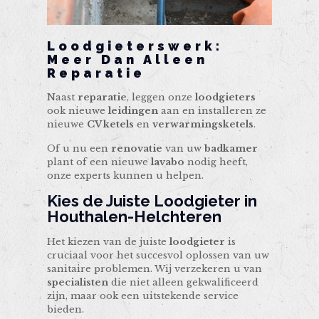
Loodgieterswerk:
Meer Dan Alleen
Reparatie
Naast
reparatie
, leggen onze
loodgieters
ook nieuwe
leidingen
aan en installeren ze
nieuwe
CV ketels
en
verwarmingsketels
.
Of u nu een
renovatie
van uw
badkamer
plant of een nieuwe
lavabo
nodig heeft,
onze experts kunnen u helpen.
Kies de Juiste Loodgieter in
Houthalen-Helchteren
Het kiezen van de juiste
loodgieter
is
cruciaal voor het succesvol oplossen van uw
sanitaire problemen. Wij verzekeren u van
specialisten
die niet alleen gekwalificeerd
zijn, maar ook een uitstekende service
bieden.