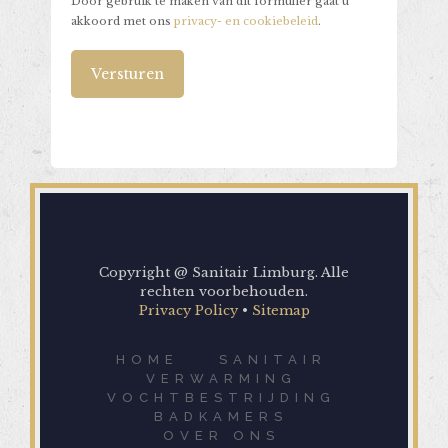
Door gebruik te maken van dit formulier gaat u
akkoord met ons
privacy- en cookiebeleid
.
Alternative:
Copyright @ Sanitair Limburg. Alle
rechten voorbehouden.
Privacy Policy
•
Sitemap
HOME
SANITAIR
VERWARMING
VOCHTBESTRIJDING
BADKAMERS
OVER ONS