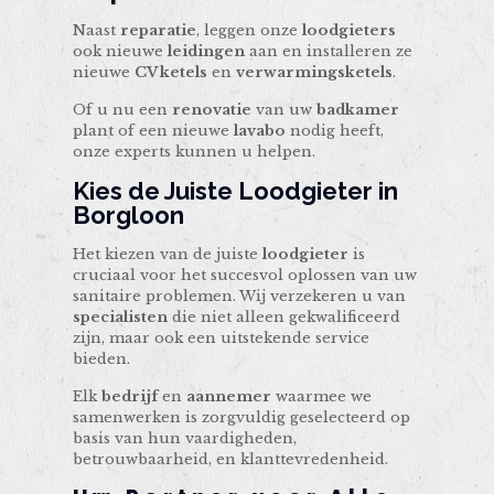
Naast
reparatie
, leggen onze
loodgieters
ook nieuwe
leidingen
aan en installeren ze
nieuwe
CV ketels
en
verwarmingsketels
.
Of u nu een
renovatie
van uw
badkamer
plant of een nieuwe
lavabo
nodig heeft,
onze experts kunnen u helpen.
Kies de Juiste Loodgieter in
Borgloon
Het kiezen van de juiste
loodgieter
is
cruciaal voor het succesvol oplossen van uw
sanitaire problemen. Wij verzekeren u van
specialisten
die niet alleen gekwalificeerd
zijn, maar ook een uitstekende service
bieden.
Elk
bedrijf
en
aannemer
waarmee we
samenwerken is zorgvuldig geselecteerd op
basis van hun vaardigheden,
betrouwbaarheid, en klanttevredenheid.