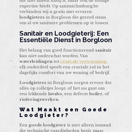
die niet alleen nabij is, maar ook de nodige
expertise biedt. Op sanitairlimburg.be
verbinden wij u gratis met ervaren
loodgieters
in Borgloon die gereed staan
om al uw sanitaire problemen op te lossen.
Sanitair en Loodgieterij: Een
Essentiële Dienst in Borgloon
Het belang van goed functionerend
sanitair
kan niet onderschat worden. Van
waterleidingen
tot
centrale verwarming
,
elk onderdeel speelt een cruciale rol in het
dagelijks comfort van uw woning of bedrijf.
Loodgieters
in Borgloon zorgen ervoor dat
alles op rolletjes loopt, of het nu gaat om
een lekkende
lavabo
, een defecte
boiler
, of
rioleringswerken
.
Wat Maakt een Goede
Loodgieter?
Een
goede loodgieter
is niet alleen iemand
die technische vaardigheden bezit, maar