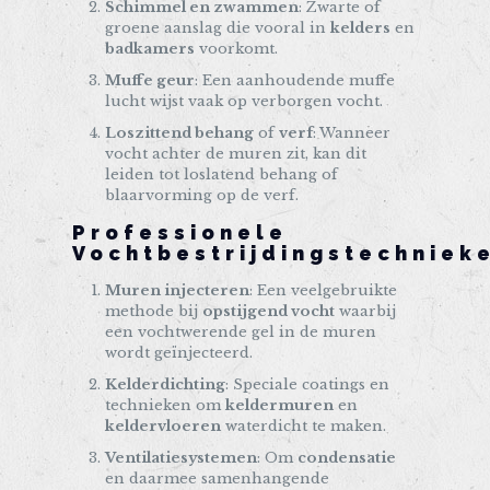
Schimmel en zwammen
: Zwarte of
groene aanslag die vooral in
kelders
en
badkamers
voorkomt.
Muffe geur
: Een aanhoudende muffe
lucht wijst vaak op verborgen vocht.
Loszittend behang
of
verf
: Wanneer
vocht achter de muren zit, kan dit
leiden tot loslatend behang of
blaarvorming op de verf.
Professionele
Vochtbestrijdingstechniek
Muren injecteren
: Een veelgebruikte
methode bij
opstijgend vocht
waarbij
een vochtwerende gel in de muren
wordt geïnjecteerd.
Kelderdichting
: Speciale coatings en
technieken om
keldermuren
en
keldervloeren
waterdicht te maken.
Ventilatiesystemen
: Om
condensatie
en daarmee samenhangende