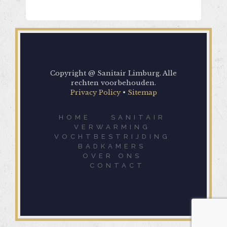
Copyright @ Sanitair Limburg. Alle
rechten voorbehouden.
Privacy Policy
•
Sitemap
HOME
SANITAIR
VERWARMING
VOCHTBESTRIJDING
BADKAMERS
OVER ONS
CONTACT