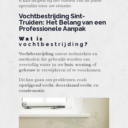
u kan helpen bij het vinden van de juiste
specialist voor uw situatie.
Vochtbestrijding Sint-
Truiden
: Het Belang van een
Professionele Aanpak
Wat is
vochtbestrijding
?
Vochtbestrijding
omvat technieken en
methoden die gebruikt worden om
overtollig water in uw
huis
,
woning
of
gebouw
te verwijderen of te voorkomen.
Dit kan gaan om problemen zoals
opstijgend vocht
,
doorslaand vocht
, en
condensatie
.