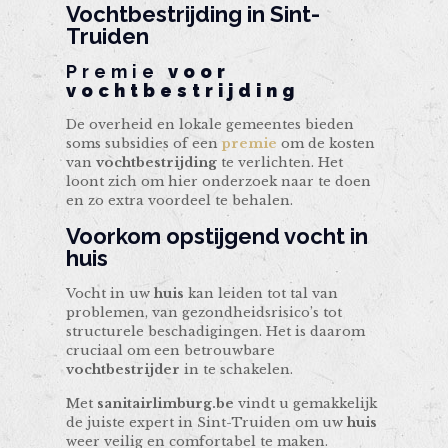
Vochtbestrijding in Sint-
Truiden
Premie
voor
vochtbestrijding
De overheid en lokale gemeentes bieden
soms subsidies of een
premie
om de kosten
van
vochtbestrijding
te verlichten. Het
loont zich om hier onderzoek naar te doen
en zo extra voordeel te behalen.
Voorkom opstijgend vocht in
huis
Vocht in uw
huis
kan leiden tot tal van
problemen, van gezondheidsrisico’s tot
structurele beschadigingen. Het is daarom
cruciaal om een betrouwbare
vochtbestrijder
in te schakelen.
Met
sanitairlimburg.be
vindt u gemakkelijk
de juiste expert in Sint-Truiden om uw
huis
weer veilig en comfortabel te maken.