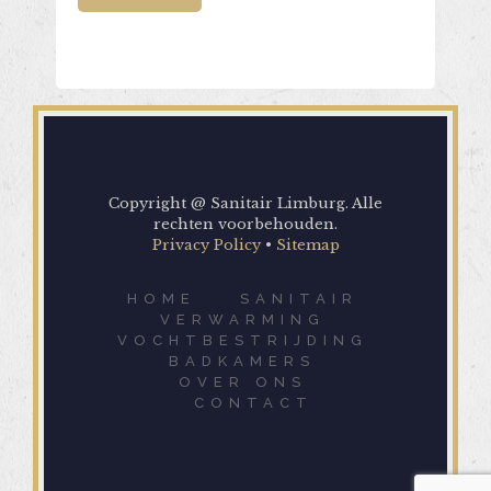
Alternative:
Copyright @ Sanitair Limburg. Alle
rechten voorbehouden.
Privacy Policy
•
Sitemap
HOME
SANITAIR
VERWARMING
VOCHTBESTRIJDING
BADKAMERS
OVER ONS
CONTACT