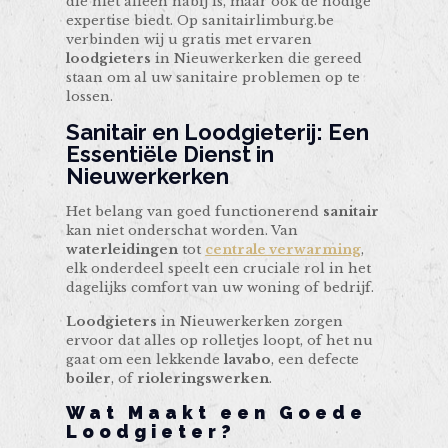
die niet alleen nabij is, maar ook de nodige
expertise biedt. Op sanitairlimburg.be
verbinden wij u gratis met ervaren
loodgieters
in Nieuwerkerken die gereed
staan om al uw sanitaire problemen op te
lossen.
Sanitair en Loodgieterij: Een
Essentiële Dienst in
Nieuwerkerken
Het belang van goed functionerend
sanitair
kan niet onderschat worden. Van
waterleidingen
tot
centrale verwarming
,
elk onderdeel speelt een cruciale rol in het
dagelijks comfort van uw woning of bedrijf.
Loodgieters
in Nieuwerkerken zorgen
ervoor dat alles op rolletjes loopt, of het nu
gaat om een lekkende
lavabo
, een defecte
boiler
, of
rioleringswerken
.
Wat Maakt een Goede
Loodgieter?