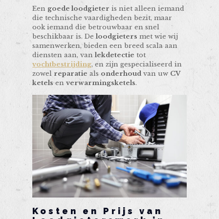
Een
goede loodgieter
is niet alleen iemand
die technische vaardigheden bezit, maar
ook iemand die betrouwbaar en snel
beschikbaar is. De
loodgieters
met wie wij
samenwerken, bieden een breed scala aan
diensten aan, van
lekdetectie
tot
vochtbestrijding
, en zijn gespecialiseerd in
zowel
reparatie
als
onderhoud
van uw
CV
ketels
en
verwarmingsketels
.
Kosten en Prijs van