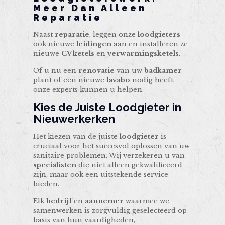
Meer Dan Alleen
Reparatie
Naast
reparatie
, leggen onze
loodgieters
ook nieuwe
leidingen
aan en installeren ze
nieuwe
CV ketels
en
verwarmingsketels
.
Of u nu een
renovatie
van uw
badkamer
plant of een nieuwe
lavabo
nodig heeft,
onze experts kunnen u helpen.
Kies de Juiste Loodgieter in
Nieuwerkerken
Het kiezen van de juiste
loodgieter
is
cruciaal voor het succesvol oplossen van uw
sanitaire problemen. Wij verzekeren u van
specialisten
die niet alleen gekwalificeerd
zijn, maar ook een uitstekende service
bieden.
Elk
bedrijf
en
aannemer
waarmee we
samenwerken is zorgvuldig geselecteerd op
basis van hun vaardigheden,