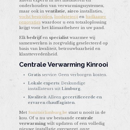
alleen experts in het installeren en
onderhouden van verwarmingssystemen,
maar ook in
ventilatie,
airco
installaties,
vocht bestrijden
,
loodgieterij
en
badkamer
renovaties
waardoor u een totaaloplossing
krijgt voor het klimaatbeheer in uw pand.
Elk
bedrijf
en
specialist
waarmee wij
samenwerken is zorgvuldig geselecteerd op
basis van kwaliteit, betrouwbaarheid en
klanttevredenheid.
Centrale Verwarming Kinrooi
Gratis
service: Geen verborgen kosten.
Lokale experts
: Deskundige
installateurs uit
Limburg
.
Kwaliteit
: Alleen
gecertificeerde en
ervaren chauffagisten
.
Met
Sanitairlimburg.be
staat u nooit in de
kou. Of u nu uw bestaande
centrale
verwarming
wilt updaten of een volledig
nieuwe installatie overweegt, onze