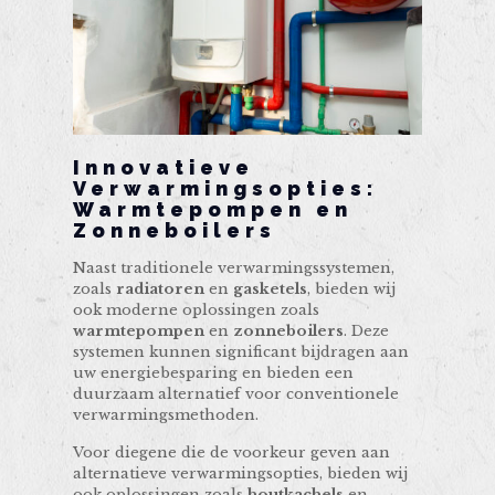
Innovatieve
Verwarmingsopties:
Warmtepompen en
Zonneboilers
Naast traditionele verwarmingssystemen,
zoals
radiatoren
en
gasketels
, bieden wij
ook moderne oplossingen zoals
warmtepompen
en
zonneboilers
. Deze
systemen kunnen significant bijdragen aan
uw energiebesparing en bieden een
duurzaam alternatief voor conventionele
verwarmingsmethoden.
Voor diegene die de voorkeur geven aan
alternatieve verwarmingsopties, bieden wij
ook oplossingen zoals
houtkachels
en