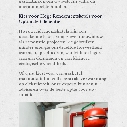
gasleidingen
om uw systeem veilig en
operationeel te houden.
Kies voor Hoge Rendementsketels voor
Optimale Efficiëntie
Hoge rendementsketels
zijn een
uitstekende keuze voor zowel
nieuwbouw
als
renovatie
projecten. Ze gebruiken
minder energie om dezelfde hoeveelheid
warmte te produceren, wat leidt tot lagere
energierekeningen en een kleinere
ecologische voetafdruk.
Of u nu kiest voor een
gasketel
,
mazoutketel
, of zelfs
centrale verwarming
op elektriciteit
, onze experts kunnen u
adviseren over de beste optie voor uw
situatie.