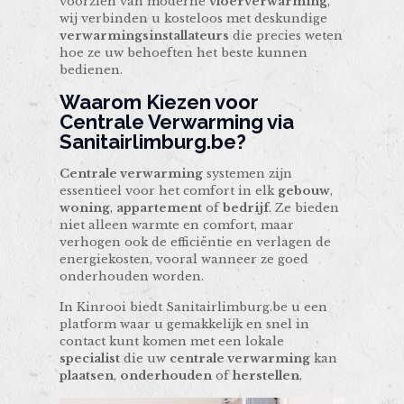
voorzien van moderne
vloerverwarming
,
wij verbinden u kosteloos met deskundige
verwarmingsinstallateurs
die precies weten
hoe ze uw behoeften het beste kunnen
bedienen.
Waarom Kiezen voor
Centrale Verwarming via
Sanitairlimburg.be?
Centrale verwarming
systemen zijn
essentieel voor het comfort in elk
gebouw
,
woning
,
appartement
of
bedrijf
. Ze bieden
niet alleen warmte en comfort, maar
verhogen ook de efficiëntie en verlagen de
energiekosten, vooral wanneer ze goed
onderhouden worden.
In Kinrooi biedt Sanitairlimburg.be u een
platform waar u gemakkelijk en snel in
contact kunt komen met een lokale
specialist
die uw
centrale verwarming
kan
plaatsen
,
onderhouden
of
herstellen
.