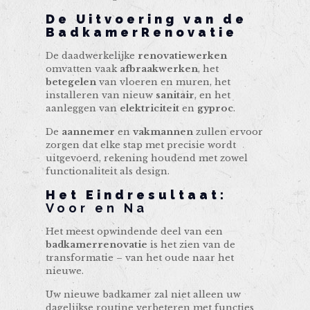
De Uitvoering van de
BadkamerRenovatie
De daadwerkelijke
renovatiewerken
omvatten vaak
afbraakwerken
, het
betegelen
van vloeren en muren, het
installeren van nieuw
sanitair
, en het
aanleggen van
elektriciteit
en
gyproc
.
De
aannemer
en
vakmannen
zullen ervoor
zorgen dat elke stap met precisie wordt
uitgevoerd, rekening houdend met zowel
functionaliteit als design.
Het Eindresultaat:
Voor en Na
Het meest opwindende deel van een
badkamerrenovatie
is het zien van de
transformatie – van het oude naar het
nieuwe.
Uw nieuwe badkamer zal niet alleen uw
dagelijkse routine verbeteren met functies