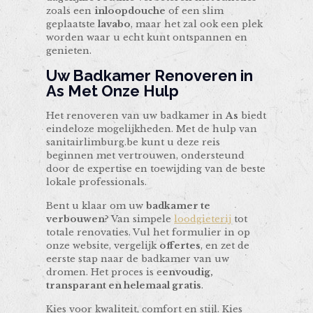
zoals een
inloopdouche
of een slim
geplaatste
lavabo
, maar het zal ook een plek
worden waar u echt kunt ontspannen en
genieten.
Uw Badkamer Renoveren in
As Met Onze Hulp
Het renoveren van uw badkamer in
As
biedt
eindeloze mogelijkheden. Met de hulp van
sanitairlimburg.be kunt u deze reis
beginnen met vertrouwen, ondersteund
door de expertise en toewijding van de beste
lokale professionals.
Bent u klaar om uw
badkamer te
verbouwen
? Van simpele
loodgieterij
tot
totale renovaties. Vul het formulier in op
onze website, vergelijk
offertes
, en zet de
eerste stap naar de badkamer van uw
dromen. Het proces is e
envoudig,
transparant en helemaal gratis
.
Kies voor kwaliteit, comfort en stijl. Kies