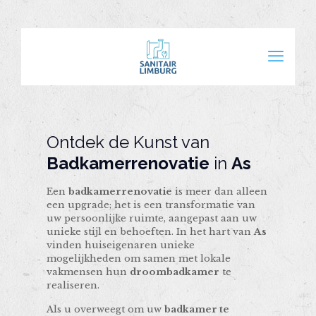
Ontdek de Kunst van
Badkamerrenovatie
in
As
Een
badkamerrenovatie
is meer dan alleen
een upgrade; het is een transformatie van
uw persoonlijke ruimte, aangepast aan uw
unieke stijl en behoeften. In het hart van
As
vinden huiseigenaren unieke
mogelijkheden om samen met lokale
vakmensen hun
droombadkamer
te
realiseren.
Als u overweegt om uw
badkamer te