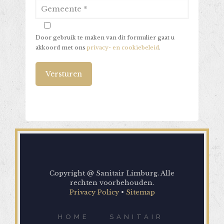
Door gebruik te maken van dit formulier gaat u
akkoord met ons
privacy- en cookiebeleid
.
Alternative:
Copyright @ Sanitair Limburg. Alle
rechten voorbehouden.
Privacy Policy
•
Sitemap
HOME
SANITAIR