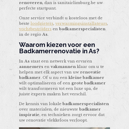
renoveren
, dan is sanitairlimburg.be uw
perfecte startpunt.
Onze service verbindt u kosteloos met de
beste
loodgieters
,
verwarmingsinstallateurs
,
vochtbestrijders
en
badkamerspecialisten
in de regio
As
.
Waarom kiezen voor een
Badkamerrenovatie
in
As
?
In
As
staat een netwerk van ervaren
aannemers
en
vakmannen
klaar om u te
helpen met elk aspect van uw
renovatie
badkamer
. Of u nu een
kleine badkamer
wilt optimaliseren of een
grote badkamer
wilt transformeren tot een luxe spa, de
juiste experts maken het verschil.
De kennis van lokale
badkamerspecialisten
over materialen, de nieuwste
badkamer
inspiratie
, en technieken zorgt ervoor dat
uw renovatie vlekkeloos verloopt.